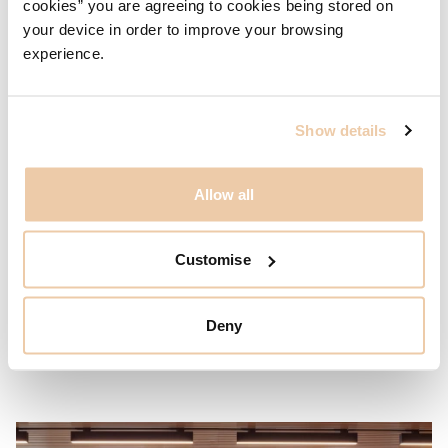
cookies” you are agreeing to cookies being stored on
每个区块的比例及其与相邻区块的关系经过仔细的设计考
your device in order to improve your browsing
虑。为增强堆叠效果的视觉印象，每个区块在西立面上悬
experience.
挑，并略微旋转。这种设计方法创造了一种充满活力和趣味
性的布局，打破了塔楼的尺度，并响应了当地城市景观中多
样的建筑高度和形式。
Show details
主要建筑元素各具特色，较低的区块采用天然石材外立面，
Allow all
配有大尺寸方形窗户，而中部和上部区块则采用玻璃幕墙；
双层幕墙结构套用夹层百叶系统，既能最大化日光照明，又
能高效地防止太阳能吸热和热量散失。随着建筑的退台，9
Customise
层、11 层、25 层和 26 层设有宽敞的屋顶露台，为租户提
供了户外休憩空间。露台经过硬质和软质景观设计，创造出
宜人的室外空间，并提供壮观的景观视野。
Deny