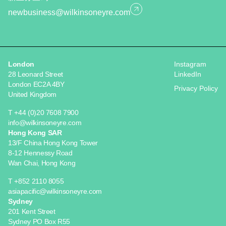
newbusiness@wilkinsoneyre.com
London
Instagram
28 Leonard Street
LinkedIn
London EC2A 4BY
Privacy Policy
United Kingdom
T +44 (0)20 7608 7900
info@wilkinsoneyre.com
Hong Kong SAR
13/F China Hong Kong Tower
8-12 Hennessy Road
Wan Chai, Hong Kong
T +852 2110 8055
asiapacific@wilkinsoneyre.com
Sydney
201 Kent Street
Sydney PO Box R55