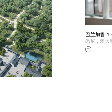
巴兰加鲁 1
悉尼 , 澳