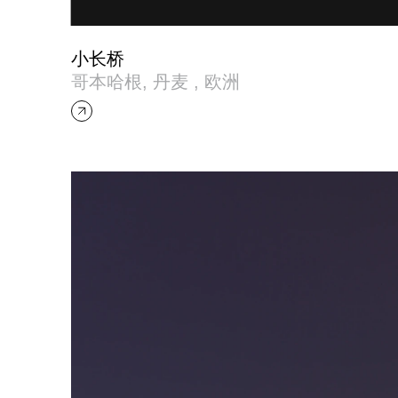
小长桥
哥本哈根, 丹麦 , 欧洲