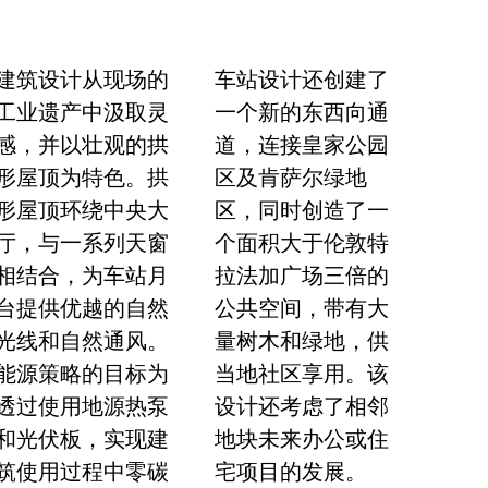
建筑设计从现场的
车站设计还创建了
工业遗产中汲取灵
一个新的东西向通
感，并以壮观的拱
道，连接皇家公园
形屋顶为特色。拱
区及肯萨尔绿地
形屋顶环绕中央大
区，同时创造了一
厅，与一系列天窗
个面积大于伦敦特
相结合，为车站月
拉法加广场三倍的
台提供优越的自然
公共空间，带有大
光线和自然通风。
量树木和绿地，供
能源策略的目标为
当地社区享用。该
透过使用地源热泵
设计还考虑了相邻
和光伏板，实现建
地块未来办公或住
筑使用过程中零碳
宅项目的发展。