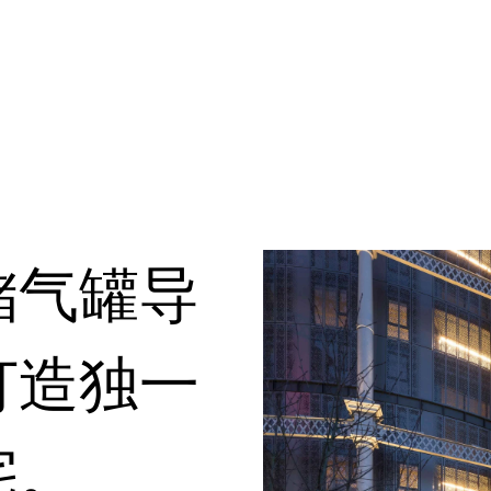
储气罐导
打造独一
宅。